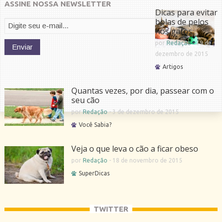
ASSINE NOSSA NEWSLETTER
Dicas para evitar
bolas de pelos
nos gatos
por
Redação
-
19 de
dezembro de 2015
Artigos
Quantas vezes, por dia, passear com o
seu cão
por
Redação
-
3 de dezembro de 2015
Você Sabia?
Veja o que leva o cão a ficar obeso
por
Redação
-
18 de novembro de 2015
SuperDicas
TWITTER