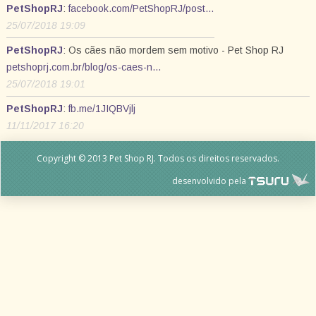
PetShopRJ
:
facebook.com/PetShopRJ/post…
25/07/2018 19:09
PetShopRJ
: Os cães não mordem sem motivo - Pet Shop RJ
petshoprj.com.br/blog/os-caes-n…
25/07/2018 19:01
PetShopRJ
:
fb.me/1JIQBVjlj
11/11/2017 16:20
Copyright © 2013 Pet Shop RJ. Todos os direitos reservados.
desenvolvido pela