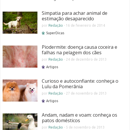
Simpatia para achar animal de
estimação desaparecido
por
Redação
-
16 de fevereiro de 2014
SuperDicas
Piodermite: doença causa coceira e
falhas na pelagem dos cães
por
Redação
-
24 de dezembro de 2013
Artigos
Curioso e autoconfiante: conheça o
Lulu da Pomerânia
por
Redação
-
27 de novembro de 2013
Artigos
Andam, nadam e voam: conheça os
patos domésticos
por
Redação
-
5 de novembro de 2013