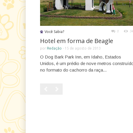
0
3
Você Sabia?
Hotel em forma de Beagle
por
Redação
-
15 de agosto de 2013
O Dog Bark Park Inn, em Idaho, Estados
Unidos, é um prédio de nove metros construíd
no formato do cachorro da raça...