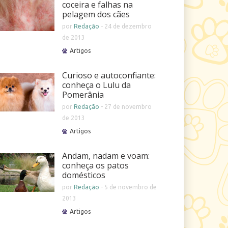
coceira e falhas na
pelagem dos cães
por
Redação
-
24 de dezembro
de 2013
Artigos
Curioso e autoconfiante:
conheça o Lulu da
Pomerânia
por
Redação
-
27 de novembro
de 2013
Artigos
Andam, nadam e voam:
conheça os patos
domésticos
por
Redação
-
5 de novembro de
2013
Artigos