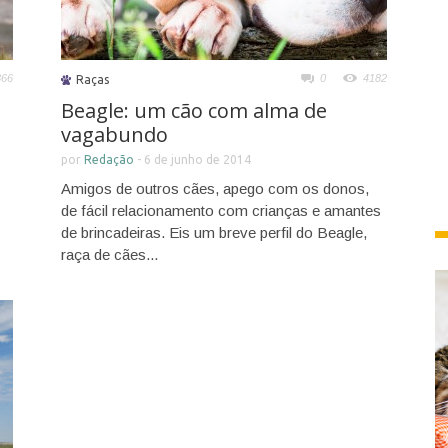
866
0
4182
Raças
Beagle: um cão com alma de
vagabundo
por
Redação
-
6 de junho de 2014
Amigos de outros cães, apego com os donos,
de fácil relacionamento com crianças e amantes
de brincadeiras. Eis um breve perfil do Beagle,
raça de cães...