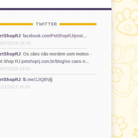
TWITTER
etShopRJ
:
facebook.com/PetShopRJ/post…
5/07/2018 19:09
etShopRJ
: Os cães não mordem sem motivo -
et Shop RJ
petshoprj.com.br/blog/os-caes-n…
5/07/2018 19:01
etShopRJ
:
fb.me/1JIQBVjlj
1/11/2017 16:20