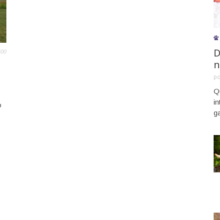
D
400
n
p
Q
i
o
g