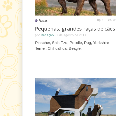
1
6
Raças
Pequenas, grandes raças de cães
por
Redação
-
2 de agosto de 2014
Pinscher, Shih Tzu, Poodle, Pug, Yorkshire
Terrier, Chihualhua, Beagle,