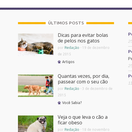
ÚLTIMOS POSTS
Dicas para evitar bolas
P
de pelos nos gatos
2
por
Redação
-
19 de dezembro
P
de 2015
P
Artigos
2
Quantas vezes, por dia,
P
passear com o seu cão
1
por
Redação
-
3 de dezembro de
2015
Você Sabia?
Veja o que leva o cão a
ficar obeso
por
Redação
-
18 de novembro