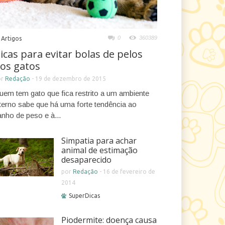
0
360389
Artigos
icas para evitar bolas de pelos
os gatos
or
Redação
-
19 de dezembro de 2015
uem tem gato que fica restrito a um ambiente
nterno sabe que há uma forte tendência ao
anho de peso e à...
Simpatia para achar
animal de estimação
desaparecido
por
Redação
-
16 de fevereiro de
2014
SuperDicas
Piodermite: doença causa