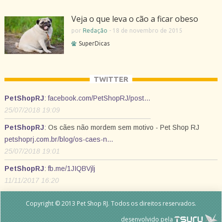
Veja o que leva o cão a ficar obeso
por
Redação
-
18 de novembro de 2015
SuperDicas
TWITTER
PetShopRJ
:
facebook.com/PetShopRJ/post…
25/07/2018 19:09
PetShopRJ
: Os cães não mordem sem motivo - Pet Shop RJ
petshoprj.com.br/blog/os-caes-n…
25/07/2018 19:01
PetShopRJ
:
fb.me/1JIQBVjlj
11/11/2017 16:20
Copyright © 2013 Pet Shop RJ. Todos os direitos reservados.
desenvolvido pela