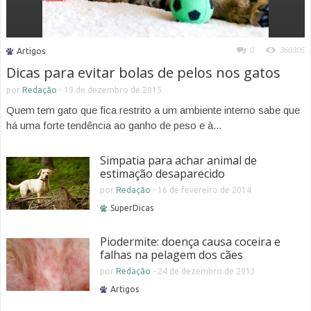
0
360305
Artigos
Dicas para evitar bolas de pelos nos gatos
por
Redação
-
19 de dezembro de 2015
Quem tem gato que fica restrito a um ambiente interno sabe que
há uma forte tendência ao ganho de peso e à...
Simpatia para achar animal de
estimação desaparecido
por
Redação
-
16 de fevereiro de 2014
SuperDicas
Piodermite: doença causa coceira e
falhas na pelagem dos cães
por
Redação
-
24 de dezembro de 2013
Artigos