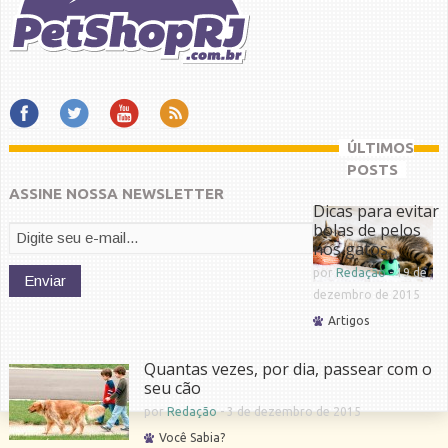
ÚLTIMOS
POSTS
ASSINE NOSSA NEWSLETTER
Dicas para evitar
bolas de pelos
nos gatos
por
Redação
-
19 de
dezembro de 2015
Artigos
Quantas vezes, por dia, passear com o
seu cão
por
Redação
-
3 de dezembro de 2015
Você Sabia?