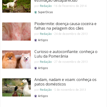
estimação desaparecido
por
Redação
-
16 de fevereiro de 2014
SuperDicas
Piodermite: doença causa coceira e
falhas na pelagem dos cães
por
Redação
-
24 de dezembro de 2013
Artigos
Curioso e autoconfiante: conheça o
Lulu da Pomerânia
por
Redação
-
27 de novembro de 2013
Artigos
Andam, nadam e voam: conheça os
patos domésticos
por
Redação
-
5 de novembro de 2013
Artigos