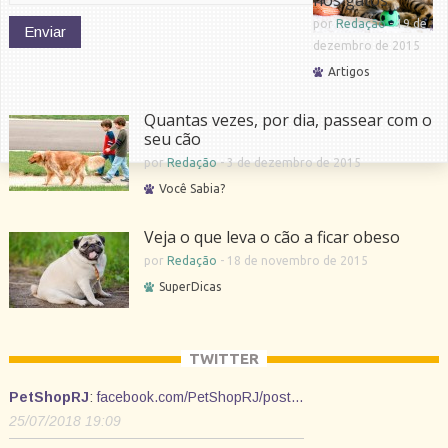
nos gatos
por
Redação
-
19 de
dezembro de 2015
Artigos
Quantas vezes, por dia, passear com o
seu cão
por
Redação
-
3 de dezembro de 2015
Você Sabia?
Veja o que leva o cão a ficar obeso
por
Redação
-
18 de novembro de 2015
SuperDicas
TWITTER
PetShopRJ
:
facebook.com/PetShopRJ/post…
25/07/2018 19:09