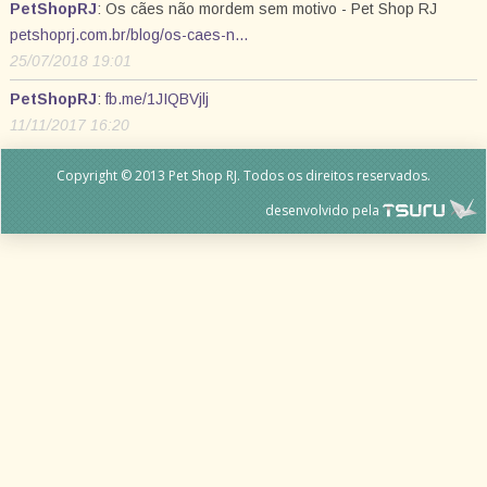
PetShopRJ
: Os cães não mordem sem motivo - Pet Shop RJ
petshoprj.com.br/blog/os-caes-n…
25/07/2018 19:01
PetShopRJ
:
fb.me/1JIQBVjlj
11/11/2017 16:20
Copyright © 2013 Pet Shop RJ. Todos os direitos reservados.
desenvolvido pela