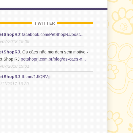
TWITTER
etShopRJ
:
facebook.com/PetShopRJ/post…
5/07/2018 19:09
etShopRJ
: Os cães não mordem sem motivo -
et Shop RJ
petshoprj.com.br/blog/os-caes-n…
5/07/2018 19:01
etShopRJ
:
fb.me/1JIQBVjlj
1/11/2017 16:20