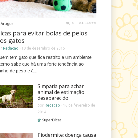
0
360301
Artigos
icas para evitar bolas de pelos
os gatos
or
Redação
-
19 de dezembro de 2015
uem tem gato que fica restrito a um ambiente
nterno sabe que há uma forte tendência ao
anho de peso e à...
Simpatia para achar
animal de estimação
desaparecido
por
Redação
-
16 de fevereiro de
2014
SuperDicas
Piodermite: doença causa