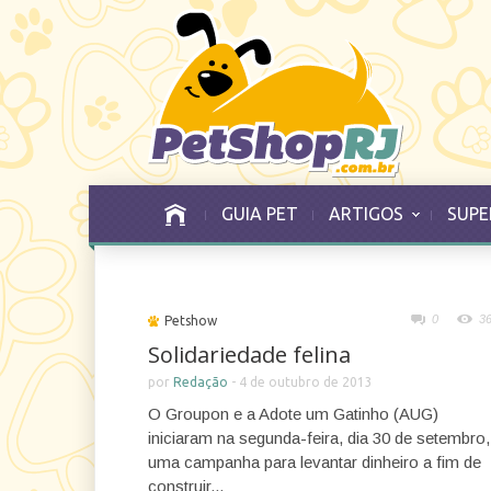
GUIA PET
ARTIGOS
SUPE
0
3
Petshow
Solidariedade felina
por
Redação
-
4 de outubro de 2013
O Groupon e a Adote um Gatinho (AUG)
iniciaram na segunda-feira, dia 30 de setembro,
uma campanha para levantar dinheiro a fim de
construir...