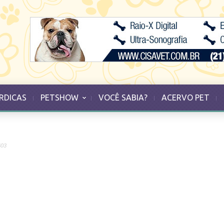
RDICAS
PETSHOW
VOCÊ SABIA?
ACERVO PET
603