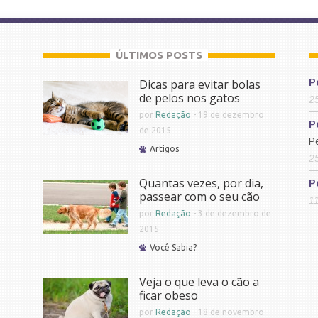
ÚLTIMOS POSTS
Dicas para evitar bolas
P
de pelos nos gatos
2
por
Redação
-
19 de dezembro
P
de 2015
P
Artigos
2
Quantas vezes, por dia,
P
passear com o seu cão
1
por
Redação
-
3 de dezembro de
2015
Você Sabia?
Veja o que leva o cão a
ficar obeso
por
Redação
-
18 de novembro