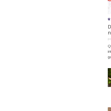
D
n
p
Q
i
g