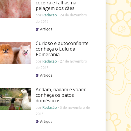
coceira e falhas na
pelagem dos cães
por
Redação
-
24 de dezembro
de 2013
Artigos
Curioso e autoconfiante:
conheça o Lulu da
Pomerânia
por
Redação
-
27 de novembro
de 2013
Artigos
Andam, nadam e voam:
conheça os patos
domésticos
por
Redação
-
5 de novembro de
2013
Artigos