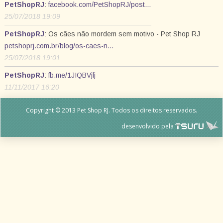
PetShopRJ
:
facebook.com/PetShopRJ/post…
25/07/2018 19:09
PetShopRJ
: Os cães não mordem sem motivo - Pet Shop RJ
petshoprj.com.br/blog/os-caes-n…
25/07/2018 19:01
PetShopRJ
:
fb.me/1JIQBVjlj
11/11/2017 16:20
Copyright © 2013 Pet Shop RJ. Todos os direitos reservados.
desenvolvido pela