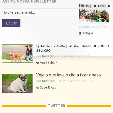
ASSINE NOSSA NEWSLETTER
Dicas para evitar
bolas de pelos
nos gatos
por
Redação
-
19 de
dezembro de 2015
Artigos
Quantas vezes, por dia, passear com o
seu cão
por
Redação
-
3 de dezembro de 2015
Você Sabia?
Veja o que leva o cão a ficar obeso
por
Redação
-
18 de novembro de 2015
SuperDicas
TWITTER