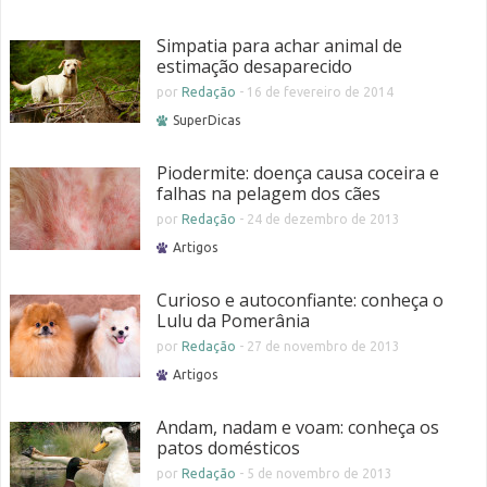
Simpatia para achar animal de
estimação desaparecido
por
Redação
-
16 de fevereiro de 2014
SuperDicas
Piodermite: doença causa coceira e
falhas na pelagem dos cães
por
Redação
-
24 de dezembro de 2013
Artigos
Curioso e autoconfiante: conheça o
Lulu da Pomerânia
por
Redação
-
27 de novembro de 2013
Artigos
Andam, nadam e voam: conheça os
patos domésticos
por
Redação
-
5 de novembro de 2013