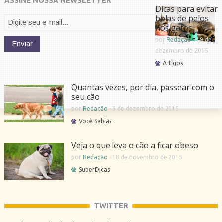
ASSINE NOSSA NEWSLETTER
Dicas para evitar
bolas de pelos
nos gatos
por
Redação
-
19 de
dezembro de 2015
Artigos
Quantas vezes, por dia, passear com o
seu cão
por
Redação
-
3 de dezembro de 2015
Você Sabia?
Veja o que leva o cão a ficar obeso
por
Redação
-
18 de novembro de 2015
SuperDicas
TWITTER