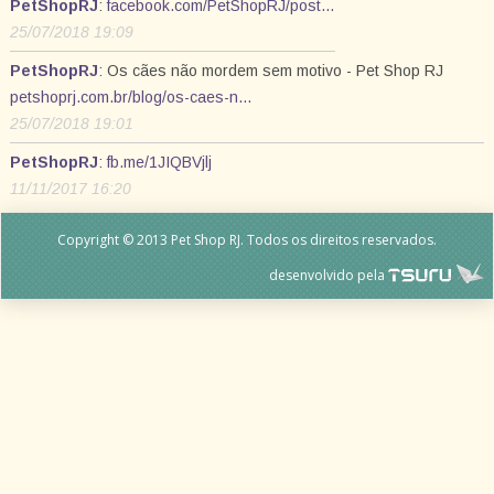
PetShopRJ
:
facebook.com/PetShopRJ/post…
25/07/2018 19:09
PetShopRJ
: Os cães não mordem sem motivo - Pet Shop RJ
petshoprj.com.br/blog/os-caes-n…
25/07/2018 19:01
PetShopRJ
:
fb.me/1JIQBVjlj
11/11/2017 16:20
Copyright © 2013 Pet Shop RJ. Todos os direitos reservados.
desenvolvido pela