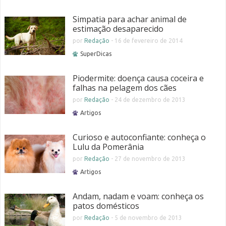
Simpatia para achar animal de
estimação desaparecido
por
Redação
-
16 de fevereiro de 2014
SuperDicas
Piodermite: doença causa coceira e
falhas na pelagem dos cães
por
Redação
-
24 de dezembro de 2013
Artigos
Curioso e autoconfiante: conheça o
Lulu da Pomerânia
por
Redação
-
27 de novembro de 2013
Artigos
Andam, nadam e voam: conheça os
patos domésticos
por
Redação
-
5 de novembro de 2013