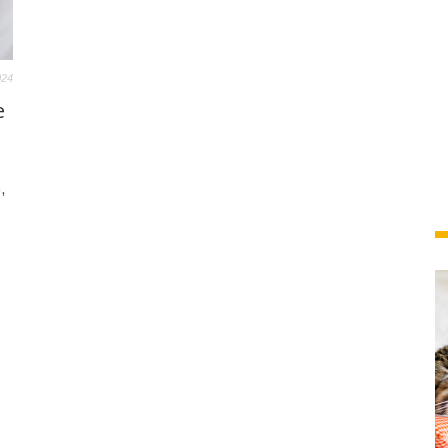
024
e
,