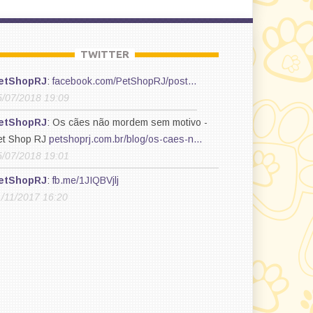
TWITTER
etShopRJ
:
facebook.com/PetShopRJ/post…
5/07/2018 19:09
etShopRJ
: Os cães não mordem sem motivo -
et Shop RJ
petshoprj.com.br/blog/os-caes-n…
5/07/2018 19:01
etShopRJ
:
fb.me/1JIQBVjlj
1/11/2017 16:20