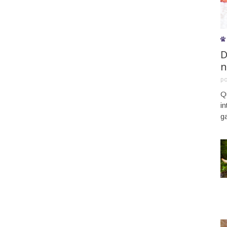
D
n
p
Q
i
g