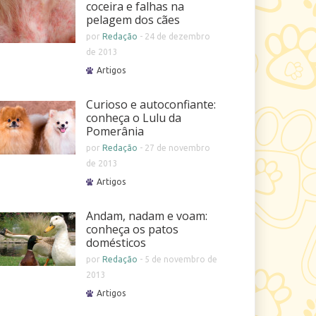
coceira e falhas na
pelagem dos cães
por
Redação
-
24 de dezembro
de 2013
Artigos
Curioso e autoconfiante:
conheça o Lulu da
Pomerânia
por
Redação
-
27 de novembro
de 2013
Artigos
Andam, nadam e voam:
conheça os patos
domésticos
por
Redação
-
5 de novembro de
2013
Artigos