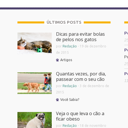
ÚLTIMOS POSTS
Dicas para evitar bolas
P
de pelos nos gatos
2
por
Redação
-
19 de dezembro
P
de 2015
P
Artigos
2
Quantas vezes, por dia,
P
passear com o seu cão
1
por
Redação
-
3 de dezembro de
2015
Você Sabia?
Veja o que leva o cão a
ficar obeso
por
Redação
-
18 de novembro