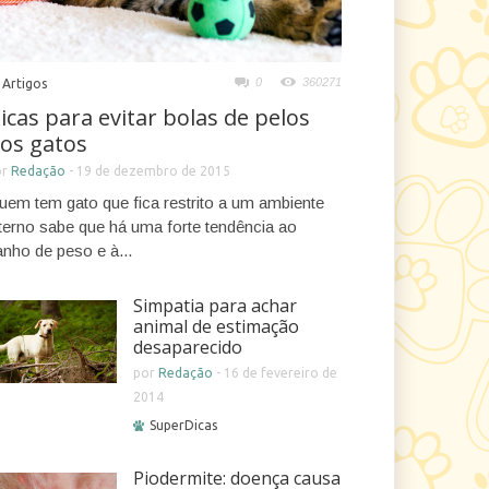
0
360271
Artigos
icas para evitar bolas de pelos
os gatos
or
Redação
-
19 de dezembro de 2015
uem tem gato que fica restrito a um ambiente
nterno sabe que há uma forte tendência ao
anho de peso e à...
Simpatia para achar
animal de estimação
desaparecido
por
Redação
-
16 de fevereiro de
2014
SuperDicas
Piodermite: doença causa