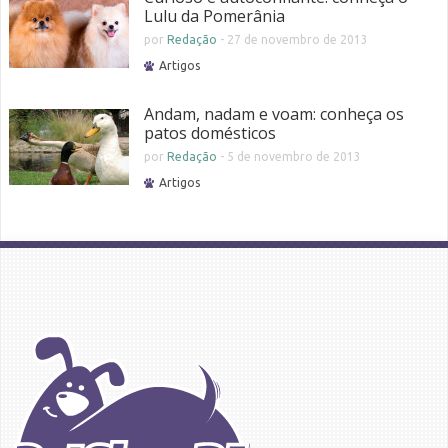
Lulu da Pomerânia
por
Redação
-
27 de novembro de 2013
Artigos
Andam, nadam e voam: conheça os
patos domésticos
por
Redação
-
5 de novembro de 2013
Artigos