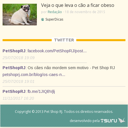
Veja o que leva o cão a ficar obeso
por
Redação
-
18 de novembro de 2015
SuperDicas
TWITTER
PetShopRJ
:
facebook.com/PetShopRJ/post…
25/07/2018 19:09
PetShopRJ
: Os cães não mordem sem motivo - Pet Shop RJ
petshoprj.com.br/blog/os-caes-n…
25/07/2018 19:01
PetShopRJ
:
fb.me/1JIQBVjlj
11/11/2017 16:20
Copyright © 2013 Pet Shop RJ. Todos os direitos reservados.
desenvolvido pela