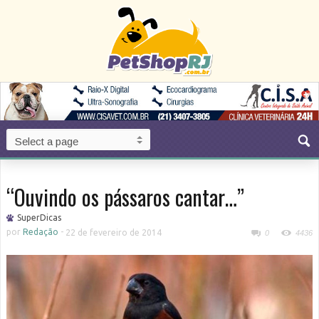
“Ouvindo os pássaros cantar…”
SuperDicas
por
Redação
-
22 de fevereiro de 2014
0
4436