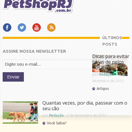
ÚLTIMOS
POSTS
ASSINE NOSSA NEWSLETTER
Dicas para evitar
bolas de pelos
nos gatos
por
Redação
-
19 de
dezembro de 2015
Artigos
Quantas vezes, por dia, passear com o
seu cão
por
Redação
-
3 de dezembro de 2015
Você Sabia?