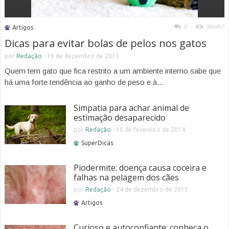
0
360457
Artigos
Dicas para evitar bolas de pelos nos gatos
por
Redação
-
19 de dezembro de 2015
Quem tem gato que fica restrito a um ambiente interno sabe que
há uma forte tendência ao ganho de peso e à...
Simpatia para achar animal de
estimação desaparecido
por
Redação
-
16 de fevereiro de 2014
SuperDicas
Piodermite: doença causa coceira e
falhas na pelagem dos cães
por
Redação
-
24 de dezembro de 2013
Artigos
Curioso e autoconfiante: conheça o