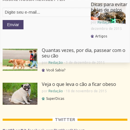
Dicas para evitar
bolas de pelos
nos gatos
por
Redação
-
19 de
dezembro de 2015
Artigos
Quantas vezes, por dia, passear com o
seu cão
por
Redação
-
3 de dezembro de 2015
Você Sabia?
Veja o que leva o cão a ficar obeso
por
Redação
-
18 de novembro de 2015
SuperDicas
TWITTER