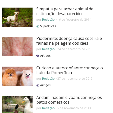
Simpatia para achar animal de
estimação desaparecido
por
Redação
-
16 de fevereiro de 2014
SuperDicas
Piodermite: doença causa coceira e
falhas na pelagem dos cães
por
Redação
-
24 de dezembro de 2013
Artigos
Curioso e autoconfiante: conheça o
Lulu da Pomerânia
por
Redação
-
27 de novembro de 2013
Artigos
Andam, nadam e voam: conheça os
patos domésticos
por
Redação
-
5 de novembro de 2013