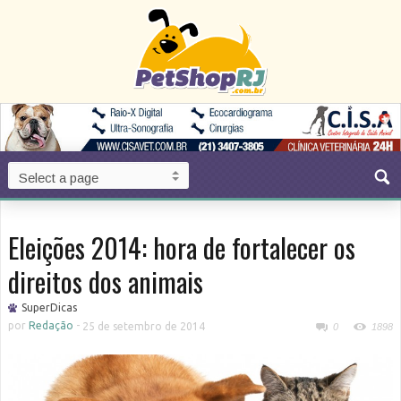
Eleições 2014: hora de fortalecer os
direitos dos animais
SuperDicas
por
Redação
-
25 de setembro de 2014
0
1898