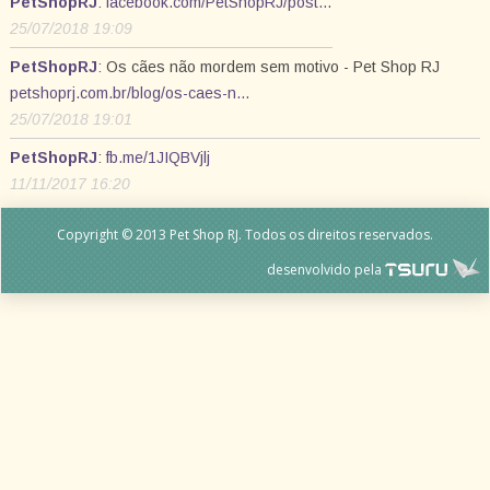
PetShopRJ
:
facebook.com/PetShopRJ/post…
25/07/2018 19:09
PetShopRJ
: Os cães não mordem sem motivo - Pet Shop RJ
petshoprj.com.br/blog/os-caes-n…
25/07/2018 19:01
PetShopRJ
:
fb.me/1JIQBVjlj
11/11/2017 16:20
Copyright © 2013 Pet Shop RJ. Todos os direitos reservados.
desenvolvido pela